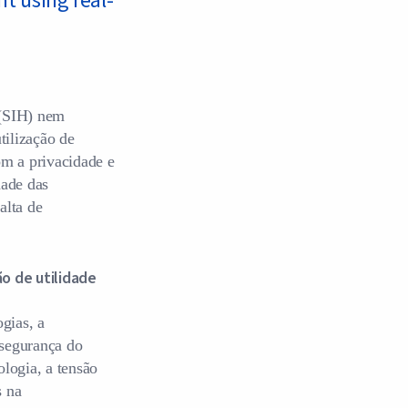
t using real-
 (SIH) nem
tilização de
om a privacidade e
dade das
alta de
o de utilidade
gias, a
 segurança do
logia, a tensão
s na