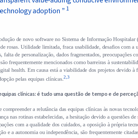
transparent value-adding conducive environmen
1
 technology adoption
”
trodução de novo software no Sistema de Informação Hospitalar
e rosas. Utilidade limitada, fraca usabilidade, desafios com a u
s, falta de personalização, dados fragmentados, preocupações c
s são frequentemente mencionados como barreiras à sustentabili
gital health. Em causa está a viabilidade dos projetos devido à f
2,3
opção pelas equipas clínicas.
equipas clínicas: é tudo uma questão de tempo e de perceçã
e compreender a relutância das equipas clínicas às novas tecnolo
ança nas rotinas estabelecidas, a hesitação devido a questões de
pações com a qualidade dos cuidados, a oposição à própria tecno
ção e a autonomia ou independência, são frequentemente citada