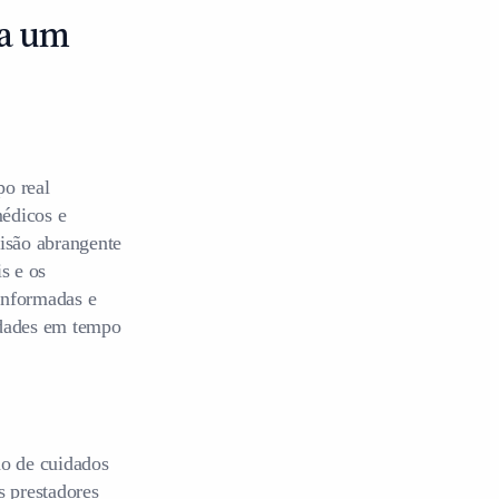
ra um
po real
médicos e
visão abrangente
s e os
informadas e
idades em tempo
ão de cuidados
s prestadores