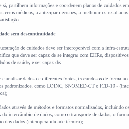
si, partilhem informações e coordenem planos de cuidados em 
os erros médicos, a antecipar decisões, a melhorar os resultados
atisfação.
idade sem descontinuidade
uestração de cuidados deve ser interoperável com a infra-estrutu
ignifica que deve ser capaz de se integrar com EHRs, dispositivo
dados de saúde, e ser capaz de:
 e analisar dados de diferentes fontes, trocando-os de forma ad
gos padronizados, como LOINC, SNOMED-CT e ICD-10 - (inter
ca);
dados através de métodos e formatos normalizados, incluindo os
s do intercâmbio de dados, como o transporte de dados, o forma
ão dos dados (interoperabilidade técnica);