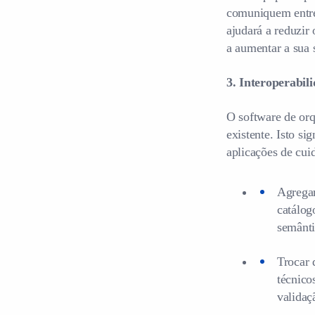
comuniquem entre 
ajudará a reduzir 
a aumentar a sua s
3. Interoperabil
O software de orq
existente. Isto s
aplicações de cui
Agregar
catálo
semânti
Trocar 
técnico
validaç