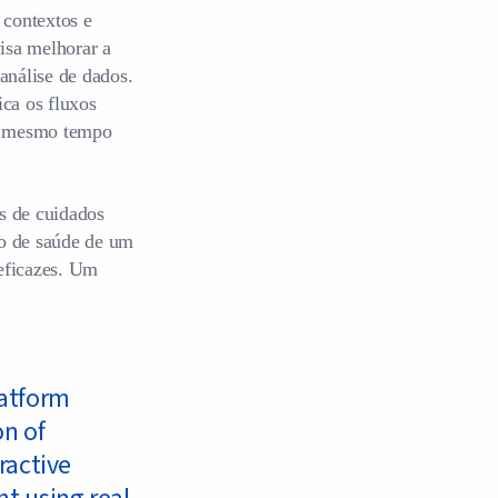
 contextos e
isa melhorar a
análise de dados.
ica os fluxos
ao mesmo tempo
s de cuidados
ado de saúde de um
 eficazes. Um
latform
on of
ractive