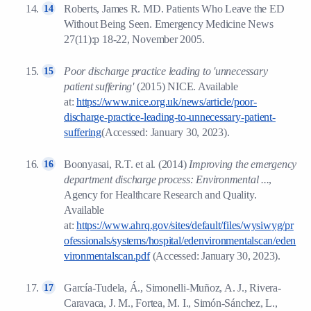
Roberts, James R. MD. Patients Who Leave the ED
Without Being Seen. Emergency Medicine News
27(11):p 18-22, November 2005.
Poor discharge practice leading to 'unnecessary
patient suffering'
(2015) NICE. Available
at:
https://www.nice.org.uk/news/article/poor-
discharge-practice-leading-to-unnecessary-patient-
suffering
(Accessed: January 30, 2023).
Boonyasai, R.T. et al. (2014)
Improving the emergency
department discharge process: Environmental ...
,
Agency for Healthcare Research and Quality.
Available
at:
https://www.ahrq.gov/sites/default/files/wysiwyg/pr
ofessionals/systems/hospital/edenvironmentalscan/eden
vironmentalscan.pdf
(Accessed: January 30, 2023).
García-Tudela, Á., Simonelli-Muñoz, A. J., Rivera-
Caravaca, J. M., Fortea, M. I., Simón-Sánchez, L.,