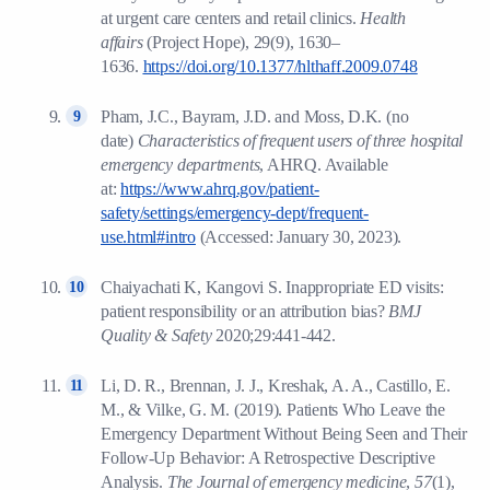
at urgent care centers and retail clinics.
Health
affairs
(Project Hope), 29(9), 1630–
1636.
https://doi.org/10.1377/hlthaff.2009.0748
Pham, J.C., Bayram, J.D. and Moss, D.K. (no
date)
Characteristics of frequent users of three hospital
emergency departments
, AHRQ. Available
at:
https://www.ahrq.gov/patient-
safety/settings/emergency-dept/frequent-
use.html#intro
(Accessed: January 30, 2023).
Chaiyachati K, Kangovi S. Inappropriate ED visits:
patient responsibility or an attribution bias?
BMJ
Quality & Safety
2020;29:441-442.
Li, D. R., Brennan, J. J., Kreshak, A. A., Castillo, E.
M., & Vilke, G. M. (2019). Patients Who Leave the
Emergency Department Without Being Seen and Their
Follow-Up Behavior: A Retrospective Descriptive
Analysis.
The Journal of emergency medicine
,
57
(1),