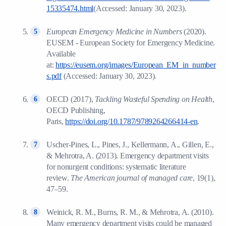
15335474.html
(Accessed: January 30, 2023).
European Emergency Medicine in Numbers
(2020).
EUSEM - European Society for Emergency Medicine.
Available
at:
https://eusem.org/images/European_EM_in_number
s.pdf
(Accessed: January 30, 2023).
OECD (2017),
Tackling Wasteful Spending on Health
,
OECD Publishing,
Paris,
https://doi.org/10.1787/9789264266414-en
.
Uscher-Pines, L., Pines, J., Kellermann, A., Gillen, E.,
& Mehrotra, A. (2013). Emergency department visits
for nonurgent conditions: systematic literature
review.
The American journal of managed care
, 19(1),
47–59.
Weinick, R. M., Burns, R. M., & Mehrotra, A. (2010).
Many emergency department visits could be managed