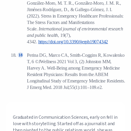
González-Moro, M. T. R., González-Moro, J. M. R.,
Jiménez-Rodríguez, D., & Gallego-Gómez, J. I.
(2022). Stress in Emergency Healthcare Professionals:
The Stress Factors and Manifestations
Scale.
International journal of environmental research
and public health
, 19(7),
4342.
https://doi.org/10.3390/ijerph19074342
Perina DG, Marco CA, Smith-Coggins R, Kowalenko
T, 6 ©JWellness 2021 Vol 3, (2) Johnston MM,
Harvey A. Well-Being among Emergency Medicine
Resident Physicians: Results from the ABEM
Longitudinal Study of Emergency Medicine Residents.
J Emerg Med. 2018 Jul;55(1):101–109.e2.
Graduated in Communication Sciences, early on fell in
love with storytelling. Started off as a journalist and
then pivoted to the public relations world, she was