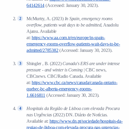
64142614
(Accessed: January 30, 2023).
McMurtry, A. (2023)
In Spain, emergency rooms
overflow, patients wait days to be admitted
, Anadolu
Ajansı. Available
at:
https://www.aa.com.tr/en/europe/in-spain-
emergency-rooms-overflow-patients-wait-days-to-be-
admitted/2785382
(Accessed: January 30, 2023).
Shingler , B. (2022)
Canada's ERS are under intense
pressure - and winter is Coming
| CBC news,
CBCnews. CBC/Radio Canada. Available
at:
https://www.cbc.ca/news/canada/canada-ontario-
quebec-bc-alberta-emergency-rooms-
1.6616811
(Accessed: January 30, 2023).
Hospitais da Região de Lisboa com elevada Procura
nas Urgências
(2022) DN. Diário de Notícias.
Available at:
https://www.dn.pt/sociedade/hospitais-da-
regiao-de-lisboa-com-elevada-procura-nas-urgencias-