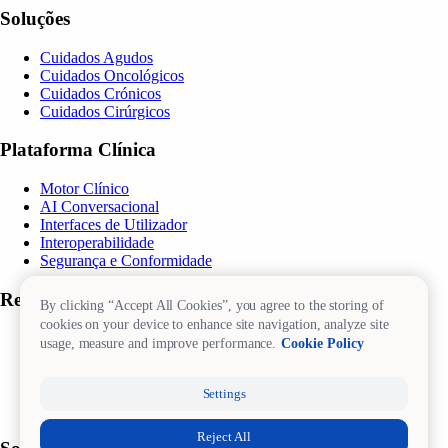
Soluções
Cuidados Agudos
Cuidados Oncológicos
Cuidados Crónicos
Cuidados Cirúrgicos
Plataforma Clínica
Motor Clínico
AI Conversacional
Interfaces de Utilizador
Interoperabilidade
Segurança e Conformidade
Recursos
By clicking “Accept All Cookies”, you agree to the storing of
cookies on your device to enhance site navigation, analyze site
Blog
usage, measure and improve performance.
Cookie Policy
eBooks
Casos de Sucesso
i2X
Settings
myHealth@myhands
Reject All