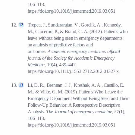
106–113.
https://doi.org/10.1016/j.jemermed.2019.03.051
Tropea, J., Sundararajan, V., Gorelik, A., Kennedy,
M., Cameron, P., & Brand, C. A. (2012). Patients who
leave without being seen in emergency departments:
an analysis of predictive factors and
outcomes.
Academic emergency medicine: official
journal of the Society for Academic Emergency
Medicine
, 19(4), 439–447.
https://doi.org/10.1111/j.1553-2712.2012.01327.x
Li, D. R., Brennan, J. J., Kreshak, A. A., Castillo, E.
M., & Vilke, G. M. (2019). Patients Who Leave the
Emergency Department Without Being Seen and Their
Follow-Up Behavior: A Retrospective Descriptive
Analysis.
The Journal of emergency medicine
,
57
(1),
106–113.
https://doi.org/10.1016/j.jemermed.2019.03.051