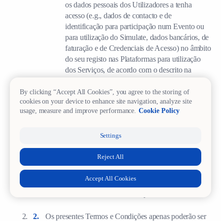
os dados pessoais dos Utilizadores a tenha
acesso (e.g., dados de contacto e de
identificação para participação num Evento ou
para utilização do Simulate, dados bancários, de
faturação e de Credenciais de Acesso) no âmbito
do seu registo nas Plataformas para utilização
dos Serviços, de acordo com o descrito na
Política de Privacidade.
By clicking “Accept All Cookies”, you agree to the storing of
cookies on your device to enhance site navigation, analyze site
16. Disposições Gerais
usage, measure and improve performance.
Cookie Policy
Settings
Os presentes Termos e Condições constituem, para
todos os efeitos, o acordo integral das Partes quanto à
Reject All
matéria que constitui o seu objeto, prevalecendo sobre
ou revogando quaisquer declarações, compromissos,
Accept All Cookies
contratos, acordos ou comunicações anteriores, orais
ou escritas, sobre esse mesmo objeto.
Os presentes Termos e Condições apenas poderão ser