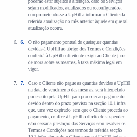
poderão estar sujeitos a alteração, caso os Serviços
sejam modificados, atualizados ou reconfigurados,
comprometendo-se a UpHill a informar o Cliente da
referida atualização no mês anterior àquele em que tal
atualização ocorra.
O não pagamento pontual de quaisquer quantias
devidas à UpHill ao abrigo dos Termos e Condições
conferirá à UpHill o direito de exigir ao Cliente juros
de mora sobre as mesmas, à taxa máxima legal em
vigor.
Caso o Cliente não pague as quantias devidas à UpHill
na data de vencimento das mesmas, será interpelado
por escrito pela UpHill para proceder ao pagamento
devido dentro do prazo previsto na secção 10.1 infra
que, uma vez expirado, sem que o Cliente proceda ao
pagamento, confere à UpHill o direito de suspender
e/ou cessar a prestação dos Serviços e/ou resolver os
Termos e Condições nos termos da referida secção
10.1 infra, devendo o Cliente pagar à UpHill todas a