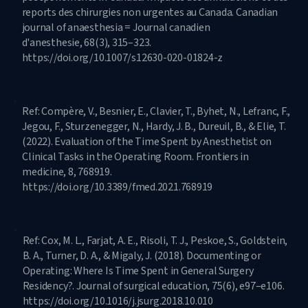
reports des chirurgies non urgentes au Canada. Canadian
journal of anaesthesia = Journal canadien
d'anesthesie, 68(3), 315–323.
https://doi.org/10.1007/s12630-020-01824-z
Ref: Compère, V., Besnier, E., Clavier, T., Byhet, N., Lefranc, F.,
Jegou, F., Sturzenegger, N., Hardy, J. B., Dureuil, B., & Elie, T.
(2022). Evaluation of the Time Spent by Anesthetist on
Clinical Tasks in the Operating Room. Frontiers in
medicine, 8, 768919.
https://doi.org/10.3389/fmed.2021.768919
Ref: Cox, M. L., Farjat, A. E., Risoli, T. J., Peskoe, S., Goldstein,
B. A., Turner, D. A., & Migaly, J. (2018). Documenting or
Operating: Where Is Time Spent in General Surgery
Residency?. Journal of surgical education, 75(6), e97–e106.
https://doi.org/10.1016/j.jsurg.2018.10.010