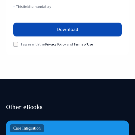
*
This field is mandatory
Download
I agree with the
Privacy Policy
and
Terms of Use
Other eBooks
Care Integration