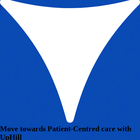
Move towards Patient-Centred care with
UpHill