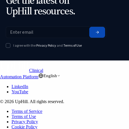
Get the latest on
UpHill resources.
I agree with the
Privacy Policy
and
Terms of Use
Clinical
English
Automation Platform
LinkedIn
YouTube
© 2026 UpHill. All rights reserved.
Terms of Service
Terms of Use
Privacy Policy
Cookie Policy